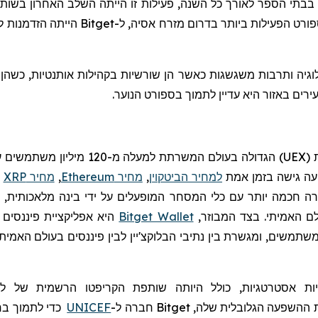
 בבתי הספר לאורך כל השנה, פעילות זו הייתה השלב האחרון בשו
רט הפעילות ביותר בדרום מזרח אסיה, ל-
Bitget
הייתה הזדמנות ל
רים באזור היא עדיין לתמוך בספורט הנוער.
UEX
)
הגדולה בעולם המשרתת למעלה מ-120
מיליון משתמשים עם
יעה גישה בזמן אמת
למחיר הביטקוין
,
מחיר Ethereum
,
מחיר XRP
ו
חכמה יותר עם כלי המסחר המופעלים על ידי בינה מלאכותית, יכו
לם האמיתי. בצד המבוזר,
Bitget Wallet
היא אפליקציית פיננסים 
ות
אסטרטגיות, כולל היותה שותפת
הקריפטו
הרשמית של ליג
ההשפעה הגלובלית שלה,
Bitget
חברה
ל-
UNICEF
כדי לתמוך בח