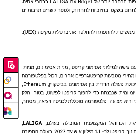
תפות הרחבה יותר של
Bitget
עם
LALIGA
ברחבי אסיה.
תרום בשקט ובחיוביות לתחרות, ולטפח קשרים תרבותיים
שטכנולוגיה ותרבות משגשגות כאשר הן שורשיות בקהילות אותנטיות, כשהן ממשיכות להתפתח להחלפה אוניברסלית מקיפה (UEX).
 גישה למיליוני אסימוני קריפטו, מניות אסימונים, מניות
מחירי מטבעות קריפטוגרפיים אחרים, הכול בפלטפורמה
לת פעולה הדדית בין אסימונים בביטקויין,
Ethereum
,
יומיומית שנבנתה כדי להפוך קריפטו לפשוט, בטוח וחלק
והיא
מצי
עה
פלטפורמה מוכללת לכניסה ויציאה, מסחר,
ת הכדורגל המקצוענית
המובילה בעולם,
LALIGA
,
ינוך
קריפטו לכ- 1.1 מיליון איש עד 2027.
בעולם הספורט