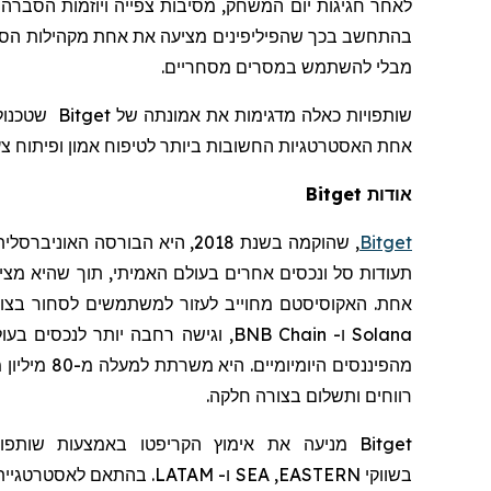
לאחר חגיגות יום המשחק, מסיבות צפייה ויוזמות הסברה
בהתחשב בכך שהפיליפינים מציעה את אחת מקהילות הספו
מבלי להשתמש במסרים מסחריים.
שותפויות כאלה מדגימות את אמונתה של
Bitget
אחת האסטרטגיות החשובות ביותר לטיפוח אמון ופיתוח צעי
אודות Bitget
Bitget
,
שהוקמה
בשנת 2018, היא הבורסה האוניברסלית (
תעודות סל ונכסים אחרים בעולם האמיתי, תוך שהיא מצ
אחת. האקוסיסטם מחוייב לעזור למשתמשים לסחור בצורה 
Solana
ו-
BNB Chain
, וגישה רחבה יותר לנכסים בעו
מהפיננסים היומיומיים. היא
משרתת למעלה מ-80 מיליון משתמשים, ומגשרת בין נתיבי הבלוקצ'יין לבין פיננסים בעולם האמיתי
רווחים ותשלום בצורה חלקה.
Bitget
מניעה את
אימוץ
הקריפטו
באמצעות שותפוי
בשווקי
EASTERN
,
SEA
ו-
LATAM
.
בהתאם לאסטרטגיית