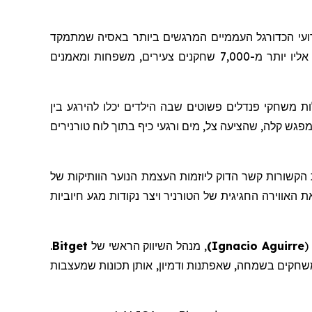
עי הכדורגל העממיים המרגשים ביותר באסיה שמתמקד
בקידום ספורט, קהילה וחברות. הטורניר, שהתקיים בין ה-14 ל-16 בנובמבר באצטדיון האתלטיקה של ניו קלארק סיטי, קיבץ אליו יותר מ-7,000 שחקנים צעירים, משפחות ומאמנים
ות
משחקי
פנדלים
פשוטים
שבה הילדים יכלו להירגע בין
LALIGA x Bi. עבור משפחות רבות, זה הפך לנקודת מפגש קלה, שהציעה צל, מים ורגעי כיף בתוך לוח טורנירים
פורטיביות, תכונות הקשורות קשר הדוק ליוזמות העצמת הנוער הוותיקות של
אווירה החגיגית של הטורניר ויצר נקודות מגע חיוביות
(
Ignacio Aguirre
)
,
מנהל
השיווק
הראשי של
Bitget
.
שחקים בשמחה, שאפתנות ודמיון, אותן תכונות שמעצבות