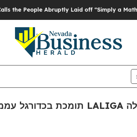
 People Abruptly Laid off “Simply a Math Probl
ער של LALIGA במנילה