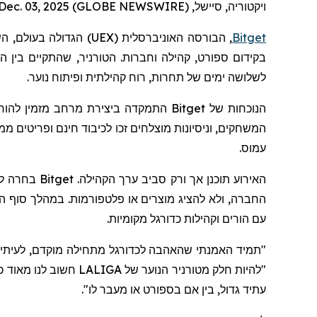
ויקטוריה, סיישל, Dec. 03, 2025 (GLOBE NEWSWIRE) --
Bitget
, הבורסה האוניברסלית (
UEX
) הגדולה בעולם,
הש
לשלושה ימים של תחרות, רוח קהילתית ופיתוח נוער.
הנוכחות של
Bitget
התמקדה ביצירת מרחב מזמין להורי
עמוס.
האירוע תוכ
החברה, ולא להציג מוצרים או פלטפורמות. במהלך סוף הש
עם הורים וקהילות כדורגל מקומיות.
"תמיד האמנתי שהאהבה לכדורגל מתחילה מוקדם, לעיתים
"להיות חלק מטורניר הנוער של LALIGA חשוב לנו מאוד כי זה
עתיד גדול, בין אם בספורט או מעבר לו
".