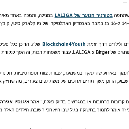
תתפה
בטורניר הנוער של
LALIGA
במנילה, ותמכה באחד מאירו
ם ולילדים דרך יוזמת
Blockchain4Youth
שלה. הדוכן כלל פעיל
המשחקים, וניסיונות מוצלחים זכו לכיבוד חינם ופריטים ממותגים של tget
נן אך ורק סביב ערך הקהילה. Bitget בחרה לתמוך באירוע שהתמקד במשמעת, עבודת צוות וס
בוע, הדוכן משך תורים ארוכים של משתתפים צעירים, מה שחיזק את ה
 קרובות ברחובות או במגרשים בדיוק כאלה," אמר
איגנסיו אגירה
אומר
לתמוך בתשוקה בגיל שבו היא הכי חשובה. הילדים האלה מ