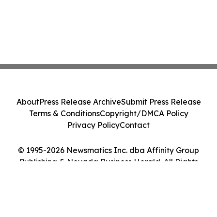
About
Press Release Archive
Submit Press Release
Terms & Conditions
Copyright/DMCA Policy
Privacy Policy
Contact
© 1995-2026 Newsmatics Inc. dba Affinity Group
Publishing & Nevada Business Herald. All Rights
Reserved.
Cookie Settings / Your Privacy Choices