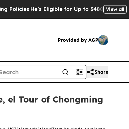
icies
He’s Eligible for Up to $480,000 After Bei
View all
Provided by AGP
Share
e, el Tour of Chongming