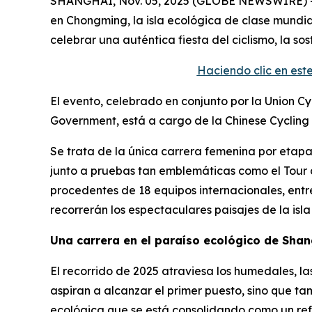
SHANGHÁI, Nov. 05, 2025 (GLOBE NEWSWIRE) -- 
en Chongming, la isla ecológica de clase mundial
celebrar una auténtica fiesta del ciclismo, la sost
Haciendo clic en es
El evento, celebrado en conjunto por la Union Cy
Government, está a cargo de la Chinese Cycling 
Se trata de la única carrera femenina por etapa
junto a pruebas tan emblemáticas como el Tour de 
procedentes de 18 equipos internacionales, entr
recorrerán los espectaculares paisajes de la isla
Una carrera en el paraíso ecológico de Sha
El recorrido de 2025 atraviesa los humedales, las
aspiran a alcanzar el primer puesto, sino que ta
ecológica que se está consolidando como un ref