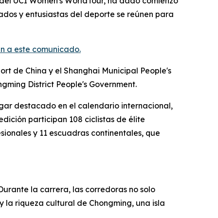
 del UCI Women's WorldTour, ha dado comienzo
onados y entusiastas del deporte se reúnen para
n a este comunicado.
port de China y el Shanghai Municipal People's
ngming District People's Government.
gar destacado en el calendario internacional,
dición participan 108 ciclistas de élite
sionales y 11 escuadras continentales, que
Durante la carrera, las corredoras no solo
 y la riqueza cultural de Chongming, una isla