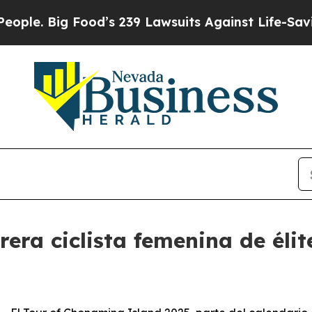
. Big Food’s 239 Lawsuits Against Life-Saving Pol
era ciclista femenina de élit