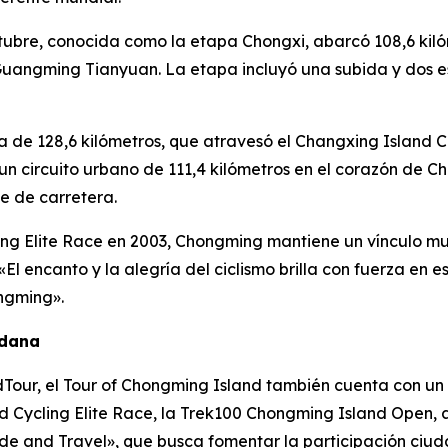
tubre, conocida como la etapa Chongxi, abarcó 108,6 kil
Guangming Tianyuan. La etapa incluyó una subida y dos e
 de 128,6 kilómetros, que atravesó el Changxing Island Co
, un circuito urbano de 111,4 kilómetros en el corazón de
e de carretera.
g Elite Race en 2003, Chongming mantiene un vínculo muy 
«El encanto y la alegría del ciclismo brilla con fuerza en 
ngming».
adana
ldTour, el Tour of Chongming Island también cuenta con u
 Cycling Elite Race, la Trek100 Chongming Island Open, as
ide and Travel», que busca fomentar la participación ciu