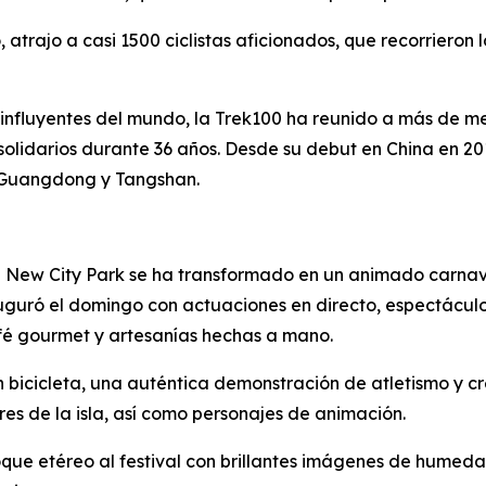
rajo a casi 1500 ciclistas aficionados, que recorrieron l
influyentes del mundo, la Trek100 ha reunido a más de me
solidarios durante 36 años. Desde su debut en China en 2
, Guangdong y Tangshan.
g New City Park se ha transformado en un animado carnava
inauguró el domingo con actuaciones en directo, espectácu
café gourmet y artesanías hechas a mano.
en bicicleta, una auténtica demonstración de atletismo y cr
lores de la isla, así como personajes de animación.
que etéreo al festival con brillantes imágenes de humedal