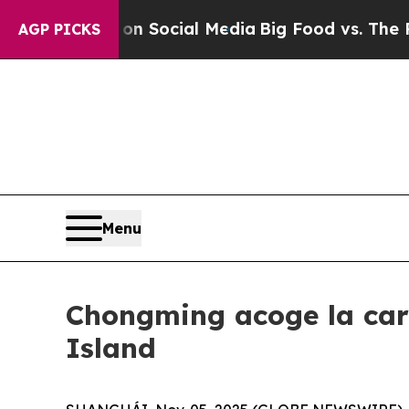
Messages on Social Media
Big Food vs. The People
AGP PICKS
Menu
Chongming acoge la carr
Island