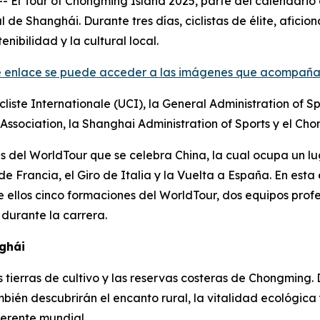
El Tour of Chongming Island 2025, parte del calendario
 de Shanghái. Durante tres días, ciclistas de élite, afici
enibilidad y la cultural local.
te enlace se puede acceder a las imágenes que acompaña
cliste Internationale (UCI), la General Administration of S
Association, la Shanghai Administration of Sports y el Cho
s del WorldTour que se celebra China, la cual ocupa un lu
Francia, el Giro de Italia y la Vuelta a España. En esta e
e ellos cinco formaciones del WorldTour, dos equipos profe
 durante la carrera.
nghái
 tierras de cultivo y las reservas costeras de Chongming. 
mbién descubrirán el encanto rural, la vitalidad ecológica
erente mundial.